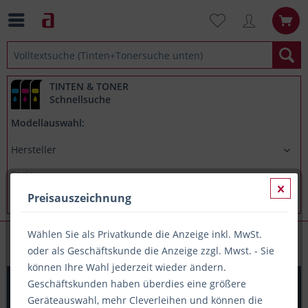
TINTEN & TONER
Schnellsuche
Modellauswahl:
Preisauszeichnung
Wählen Sie als Privatkunde die Anzeige inkl. MwSt.
Briefumschläge
oder als Geschäftskunde die Anzeige zzgl. Mwst. - Sie
können Ihre Wahl jederzeit wieder ändern.
Kuvert 25x C4=229x324mm, mit Fenster, weiß,
Geschäftskunden haben überdies eine größere
Haftklebung
Geräteauswahl, mehr Cleverleihen und können die