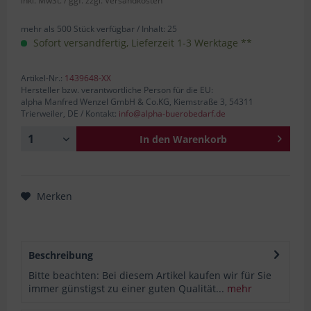
inkl. MwSt.
/ ggf. zzgl. Versandkosten
mehr als 500 Stück verfügbar /
Inhalt:
25
Sofort versandfertig, Lieferzeit 1-3 Werktage **
Artikel-Nr.:
1439648-XX
Hersteller bzw. verantwortliche Person für die EU:
alpha Manfred Wenzel GmbH & Co.KG, Kiemstraße 3, 54311
Trierweiler, DE / Kontakt:
info@alpha-buerobedarf.de
In den
Warenkorb
Merken
Beschreibung
Bitte beachten: Bei diesem Artikel kaufen wir für Sie
immer günstigst zu einer guten Qualität...
mehr