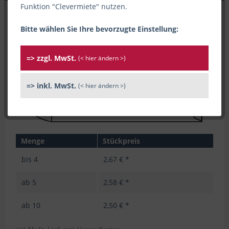
Funktion "Clevermiete" nutzen.
Bitte wählen Sie Ihre bevorzugte Einstellung:
=> zzgl. MwSt.
(< hier ändern >)
=> inkl. MwSt.
(< hier ändern >)
Menge
Stückpreis
bis
4
2,67 € *
ab
5
2,58 € *
ab
10
2,50 € *