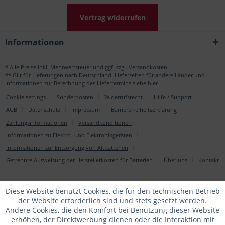
Vertrag widerrufen
Informationen
* Alle Preise inkl. Mehrwertsteuer und ggf. zzgl.
Versandkosten
** Gilt für Lieferungen nach Deutschland. Lieferzeiten für andere Länder und
Informationen zur Berechnung des Liefertermins siehe
hier
.
Cookie settings
Sonderposten
Widerrufsrecht
Hilfe / Support
AGB
Datenschutz
Impressum
Barrierefreiheitserklärung
Zahlungsinformationen
Versandkonditionen
Informationen zu Elektro- und Elektronikgeräten
Informationen zur Entsorgung von Altbatterien
Getrennte Ausweisung der Herstellerkosten für Batterien
Über uns
Kontakt
Diese Website benutzt Cookies, die für den technischen Betrieb
der Website erforderlich sind und stets gesetzt werden.
Andere Cookies, die den Komfort bei Benutzung dieser Website
erhöhen, der Direktwerbung dienen oder die Interaktion mit