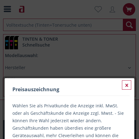
TINTEN & TONER
Schnellsuche
Modellauswahl:
Preisauszeichnung
Wählen Sie als Privatkunde die Anzeige inkl. MwSt.
Seifen
oder als Geschäftskunde die Anzeige zzgl. Mwst. - Sie
können Ihre Wahl jederzeit wieder ändern.
Flüssigseife hautschonend mit Parfümierung, 1 Liter
Geschäftskunden haben überdies eine größere
Flasche Fripa
Geräteauswahl, mehr Cleverleihen und können die