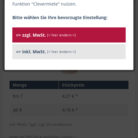
Funktion "Clevermiete" nutzen.
Bitte wählen Sie Ihre bevorzugte Einstellung:
=> zzgl. MwSt.
(< hier ändern >)
=> inkl. MwSt.
(< hier ändern >)
Menge
Stückpreis
bis
7
4,27 € *
ab
8
4,18 € *
inkl. MwSt.
/ ggf. zzgl. Versandkosten
mehr als 500 Stück verfügbar /
Inhalt:
1