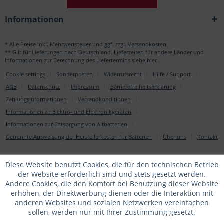
Informationen
* Alle Preise inkl. Mehrwertsteuer und ggf. zzgl.
Versandkosten
** Gilt für Lieferungen nach Deutschland. Lieferzeiten für andere Länder und
Informationen zur Berechnung des Liefertermins siehe
hier
.
Cookie settings
Sonderposten
Widerrufsrecht
Hilfe / Support
AGB
Datenschutz
Impressum
Barrierefreiheitserklärung
Zahlungsinformationen
Versandkonditionen
Informationen zu Elektro- und Elektronikgeräten
Informationen zur Entsorgung von Altbatterien
Getrennte Ausweisung der Herstellerkosten für Batterien
Über uns
Kontakt
Diese Website benutzt Cookies, die für den technischen Betrieb
der Website erforderlich sind und stets gesetzt werden.
Andere Cookies, die den Komfort bei Benutzung dieser Website
erhöhen, der Direktwerbung dienen oder die Interaktion mit
anderen Websites und sozialen Netzwerken vereinfachen
sollen, werden nur mit Ihrer Zustimmung gesetzt.