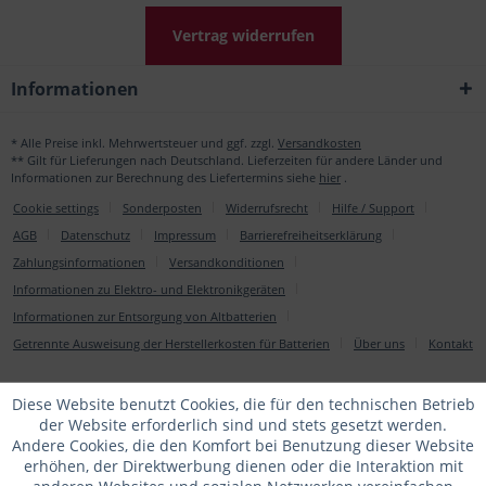
Vertrag widerrufen
Informationen
* Alle Preise inkl. Mehrwertsteuer und ggf. zzgl.
Versandkosten
** Gilt für Lieferungen nach Deutschland. Lieferzeiten für andere Länder und
Informationen zur Berechnung des Liefertermins siehe
hier
.
Cookie settings
Sonderposten
Widerrufsrecht
Hilfe / Support
AGB
Datenschutz
Impressum
Barrierefreiheitserklärung
Zahlungsinformationen
Versandkonditionen
Informationen zu Elektro- und Elektronikgeräten
Informationen zur Entsorgung von Altbatterien
Getrennte Ausweisung der Herstellerkosten für Batterien
Über uns
Kontakt
Diese Website benutzt Cookies, die für den technischen Betrieb
der Website erforderlich sind und stets gesetzt werden.
Andere Cookies, die den Komfort bei Benutzung dieser Website
erhöhen, der Direktwerbung dienen oder die Interaktion mit