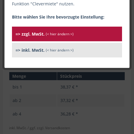
Funktion "Clevermiete" nutzen.
Bitte wählen Sie Ihre bevorzugte Einstellung:
=> zzgl. MwSt.
(< hier ändern >)
=> inkl. MwSt.
(< hier ändern >)
Menge
Stückpreis
bis
1
38,37 € *
ab
2
37,32 € *
ab
4
36,28 € *
inkl. MwSt.
/ ggf. zzgl. Versandkosten