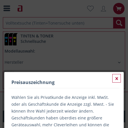
TINTEN & TONER
Schnellsuche
Modellauswahl:
Preisauszeichnung
Wählen Sie als Privatkunde die Anzeige inkl. MwSt.
Hygieneartikel
oder als Geschäftskunde die Anzeige zzgl. Mwst. - Sie
können Ihre Wahl jederzeit wieder ändern.
Falthandtuch 1-lagig, grün, V-Falzung, Fripa
Geschäftskunden haben überdies eine größere
Geräteauswahl, mehr Cleverleihen und können die