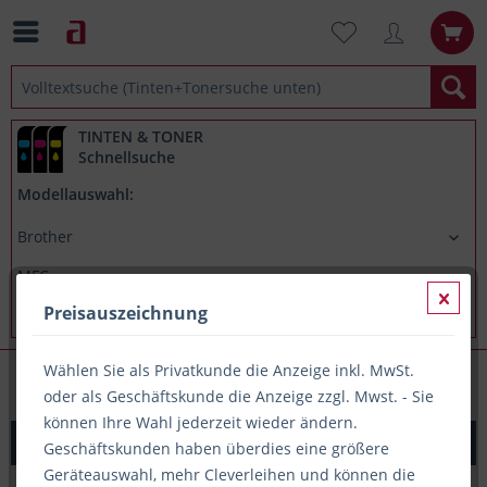
TINTEN & TONER
Schnellsuche
Modellauswahl:
Preisauszeichnung
Wählen Sie als Privatkunde die Anzeige inkl. MwSt.
Brother MFC 9332CDW
oder als Geschäftskunde die Anzeige zzgl. Mwst. - Sie
können Ihre Wahl jederzeit wieder ändern.
Original Toner Brother TN-242BK, ca. 2.500 S., schwarz
Geschäftskunden haben überdies eine größere
Geräteauswahl, mehr Cleverleihen und können die