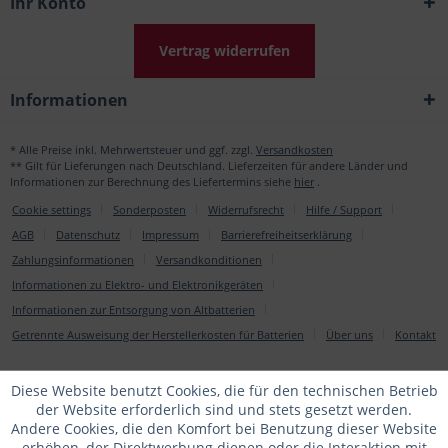
Ihr Konto
Vertrag widerrufen
Informationen
* Alle Preise inkl. Mehrwertsteuer und ggf. zzgl.
Versandkosten
** Gilt für Lieferungen nach Deutschland. Lieferzeiten für andere Länder und
Informationen zur Berechnung des Liefertermins siehe
hier
.
Cookie settings
Sonderposten
Widerrufsrecht
Hilfe / Support
AGB
Datenschutz
Impressum
Barrierefreiheitserklärung
Zahlungsinformationen
Versandkonditionen
Informationen zu Elektro- und Elektronikgeräten
Informationen zur Entsorgung von Altbatterien
Getrennte Ausweisung der Herstellerkosten für Batterien
Über uns
Kontakt
Diese Website benutzt Cookies, die für den technischen Betrieb
der Website erforderlich sind und stets gesetzt werden.
Andere Cookies, die den Komfort bei Benutzung dieser Website
erhöhen, der Direktwerbung dienen oder die Interaktion mit