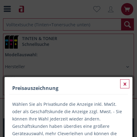
TINTEN & TONER
Schnellsuche
Modellauswahl:
Preisauszeichnung
Wählen Sie als Privatkunde die Anzeige inkl. MwSt.
Schriftbandetiketten
oder als Geschäftskunde die Anzeige zzgl. Mwst. - Sie
können Ihre Wahl jederzeit wieder ändern.
Original Einzel-Etiketten Dymo 11353, 12mm x 24mm,
Geschäftskunden haben überdies eine größere
1.000 Stück, weiß
Geräteauswahl, mehr Cleverleihen und können die