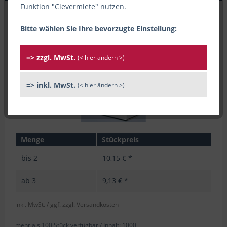
Funktion "Clevermiete" nutzen.
Bitte wählen Sie Ihre bevorzugte Einstellung:
=> zzgl. MwSt.
(< hier ändern >)
=> inkl. MwSt.
(< hier ändern >)
Menge
Stückpreis
bis
2
10,15 € *
ab
3
9,13 € *
inkl. MwSt.
/ ggf. zzgl. Versandkosten
mehr als 100 Stück verfügbar /
Inhalt:
1000