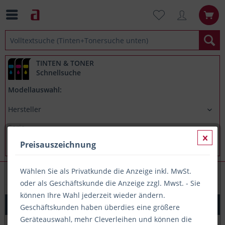
TINTEN & TONER
Schnellsuche
Modellauswahl:
Preisauszeichnung
Wählen Sie als Privatkunde die Anzeige inkl. MwSt.
Permanentmarker
oder als Geschäftskunde die Anzeige zzgl. Mwst. - Sie
können Ihre Wahl jederzeit wieder ändern.
Permanentmarker Edding 3300 1-5mm Keilspitze grün
Geschäftskunden haben überdies eine größere
Geräteauswahl, mehr Cleverleihen und können die