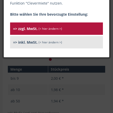
Funktion "Clevermiete" nutzen.
Bitte wählen Sie Ihre bevorzugte Einstellung:
=> zzgl. MwSt.
(< hier ändern >)
=> inkl. MwSt.
(< hier ändern >)
Menge
Stückpreis
bis
9
2,00 € *
ab
10
1,98 € *
ab
50
1,94 € *
inkl. MwSt.
/ ggf. zzgl. Versandkosten