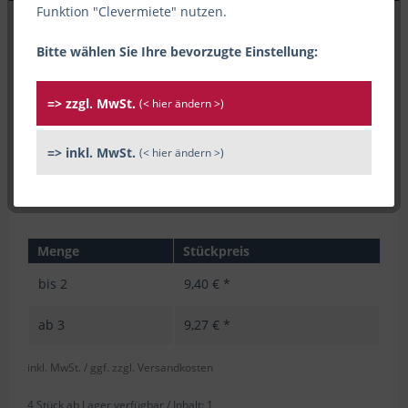
Funktion "Clevermiete" nutzen.
Bitte wählen Sie Ihre bevorzugte Einstellung:
=> zzgl. MwSt.
(< hier ändern >)
=> inkl. MwSt.
(< hier ändern >)
Menge
Stückpreis
bis
2
9,40 € *
ab
3
9,27 € *
inkl. MwSt.
/ ggf. zzgl. Versandkosten
4 Stück ab Lager verfügbar /
Inhalt:
1