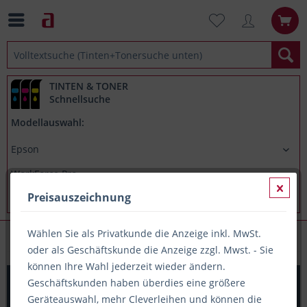
TINTEN & TONER
Schnellsuche
Modellauswahl:
Preisauszeichnung
Wählen Sie als Privatkunde die Anzeige inkl. MwSt.
Epson WorkForce Pro WFC5790DWF
oder als Geschäftskunde die Anzeige zzgl. Mwst. - Sie
können Ihre Wahl jederzeit wieder ändern.
Printation Tinte ersetzt Epson T9451, ca. 5.000 S.,
Geschäftskunden haben überdies eine größere
schwarz
Geräteauswahl, mehr Cleverleihen und können die