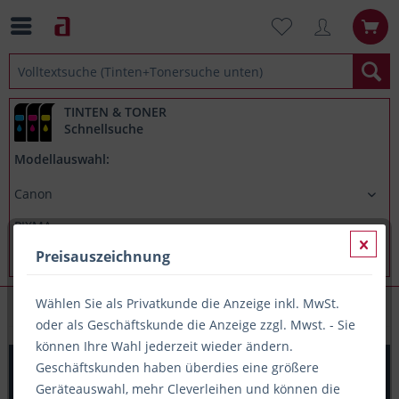
TINTEN & TONER
Schnellsuche
Modellauswahl:
Preisauszeichnung
Wählen Sie als Privatkunde die Anzeige inkl. MwSt.
Canon PIXMA TS8350
oder als Geschäftskunde die Anzeige zzgl. Mwst. - Sie
können Ihre Wahl jederzeit wieder ändern.
Printation Tinte ersetzt Canon CLI-581BKXXL, ca. 4.590
Geschäftskunden haben überdies eine größere
S., schwarz
Geräteauswahl, mehr Cleverleihen und können die