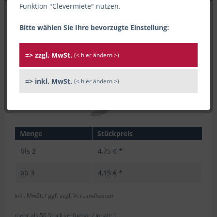
Funktion "Clevermiete" nutzen.
Bitte wählen Sie Ihre bevorzugte Einstellung:
=> zzgl. MwSt.
(< hier ändern >)
=> inkl. MwSt.
(< hier ändern >)
Menge
Stückpreis
bis
2
4,75 € *
ab
3
4,15 € *
inkl. MwSt.
/ ggf. zzgl. Versandkosten
mehr als 50 Stück verfügbar /
Inhalt:
1