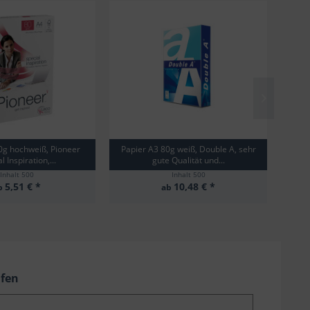
0g hochweiß, Pioneer
Papier A3 80g weiß, Double A, sehr
Ordne
l Inspiration,...
gute Qualität und...
Inhalt
500
Inhalt
500
5,51 € *
10,48 € *
b
ab
ufen