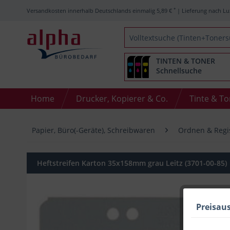
*
Versandkosten innerhalb Deutschlands einmalig 5,89 €
| Lieferung nach Lu
TINTEN & TONER
Schnellsuche
Home
Drucker, Kopierer & Co.
Tinte & T
Papier, Büro(-Geräte), Schreibwaren
Ordnen & Regi
Heftstreifen Karton 35x158mm grau Leitz (3701-00-85)
Preisau