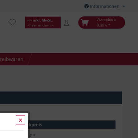
Informationen
Warenkorb
=> inkl. MwSt.
< hier ändern >
0,00 € *
hreibwaren
Stückpreis
4,69 € *