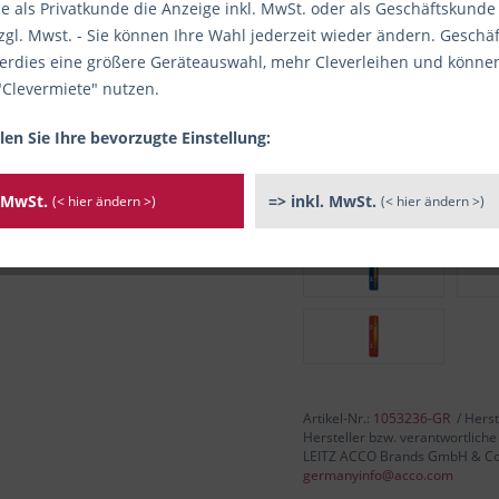
e als Privatkunde die Anzeige inkl. MwSt. oder als Geschäftskunde
zgl. Mwst. - Sie können Ihre Wahl jederzeit wieder ändern. Gesch
ab
10
rdies eine größere Geräteauswahl, mehr Cleverleihen und könne
"Clevermiete" nutzen.
inkl. MwSt.
/ ggf. zzgl. Versand
len Sie Ihre bevorzugte Einstellung:
mehr als 20 Stück verfügbar /
I
Sofort versandfertig, Li
. MwSt.
=> inkl. MwSt.
(< hier ändern >)
(< hier ändern >)
Varianten
Artikel-Nr.:
1053236-GR
/ Herst
Hersteller bzw. verantwortliche
LEITZ ACCO Brands GmbH & Co. 
germanyinfo@acco.com