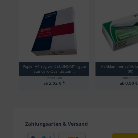
Papier A4 80g weiß ECONOMY - gute
Heftklammern 24/6 Le
Standard-Qualität zum...
00)
Inhalt
500
Inhalt
100
2,92 € *
0,50 €
ab
ab
Zahlungsarten & Versand