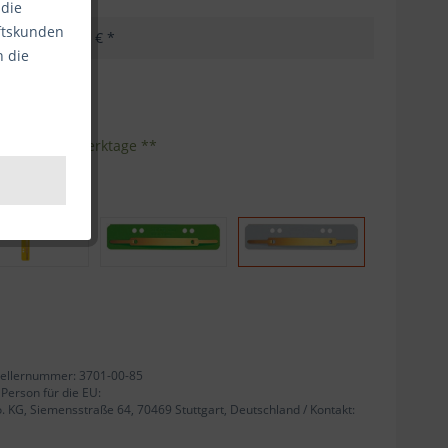
 die
äftskunden
3,99 € *
n die
kosten
nhalt:
25
eferzeit 1-3 Werktage **
ellernummer: 3701-00-85
 Person für die EU:
KG, Siemensstraße 64, 70469 Stuttgart, Deutschland / Kontakt: