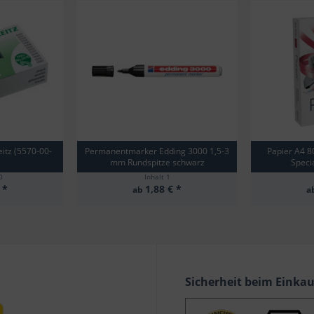
itz (5570-00-
Permanentmarker Edding 3000 1,5-3
Papier A4 8
mm Rundspitze schwarz
Specia
0
Inhalt
1
 *
1,88 € *
ab
a
Sicherheit beim Einka