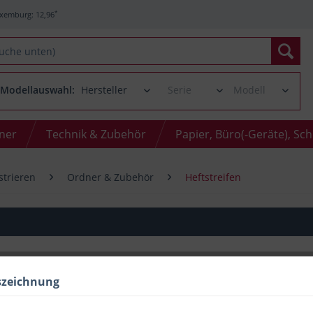
*
xemburg: 12,96
Modellauswahl:
oner
Technik & Zubehör
Papier, Büro(-Geräte), Sc
strieren
Ordner & Zubehör
Heftstreifen
szeichnung
Menge
bis
9