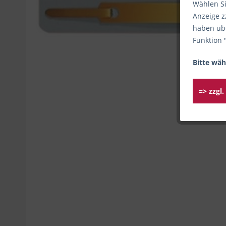
Wählen Si
Anzeige z
haben übe
Funktion 
Bitte wäh
=> zzgl