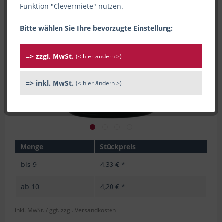
Funktion "Clevermiete" nutzen.
Bitte wählen Sie Ihre bevorzugte Einstellung:
=> zzgl. MwSt.
(< hier ändern >)
=> inkl. MwSt.
(< hier ändern >)
Menge
Stückpreis
bis
9
4,33 € *
ab
10
4,20 € *
inkl. MwSt.
/ ggf. zzgl. Versandkosten