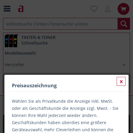
TINTEN & TONER
Schnellsuche
Modellauswahl:
Preisauszeichnung
Wählen Sie als Privatkunde die Anzeige inkl. MwSt.
Nachfülltusche
oder als Geschäftskunde die Anzeige zzgl. Mwst. - Sie
können Ihre Wahl jederzeit wieder ändern.
Boardmarker-Nachfülltusche Edding BTK25 schwarz
Geschäftskunden haben überdies eine größere
25ml
Geräteauswahl, mehr Cleverleihen und können die