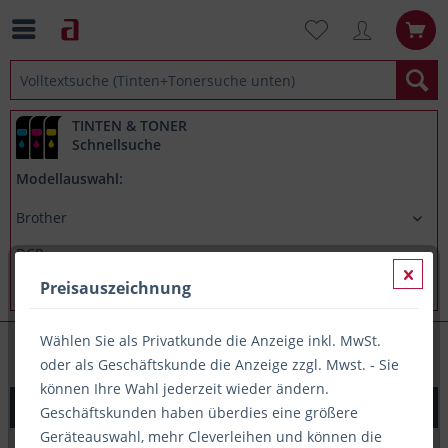
TINTEN & TONER
Schnellsuche
Modellauswahl:
Preisauszeichnung
Wählen Sie als Privatkunde die Anzeige inkl. MwSt.
Brother DCP J752DW
oder als Geschäftskunde die Anzeige zzgl. Mwst. - Sie
können Ihre Wahl jederzeit wieder ändern.
Printation Tinte ersetzt Brother LC-123Y, ca. 600 S., gelb
Geschäftskunden haben überdies eine größere
Geräteauswahl, mehr Cleverleihen und können die