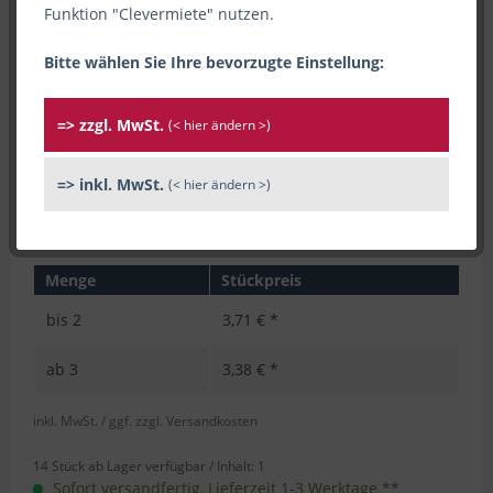
Funktion "Clevermiete" nutzen.
Bitte wählen Sie Ihre bevorzugte Einstellung:
=> zzgl. MwSt.
(< hier ändern >)
=> inkl. MwSt.
(< hier ändern >)
Menge
Stückpreis
bis
2
3,71 € *
ab
3
3,38 € *
inkl. MwSt.
/ ggf. zzgl. Versandkosten
14 Stück ab Lager verfügbar /
Inhalt:
1
Sofort versandfertig, Lieferzeit 1-3 Werktage **