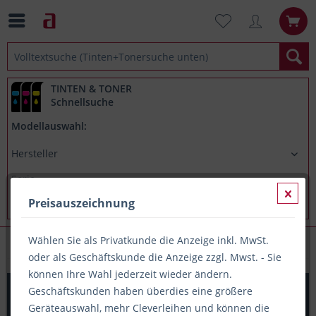
TINTEN & TONER
Schnellsuche
Modellauswahl:
Preisauszeichnung
Wählen Sie als Privatkunde die Anzeige inkl. MwSt.
Papieretiketten (A4-Träger)
oder als Geschäftskunde die Anzeige zzgl. Mwst. - Sie
können Ihre Wahl jederzeit wieder ändern.
PRINTATION Papier-Etiketten (B70xH32mm) 100xA4 à 27
Geschäftskunden haben überdies eine größere
Eti.
Geräteauswahl, mehr Cleverleihen und können die