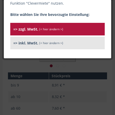
Funktion "Clevermiete" nutzen.
Bitte wählen Sie Ihre bevorzugte Einstellung:
=> zzgl. MwSt.
(< hier ändern >)
=> inkl. MwSt.
(< hier ändern >)
Menge
Stückpreis
bis
9
8,91 € *
ab
10
8,32 € *
ab
60
7,60 € *