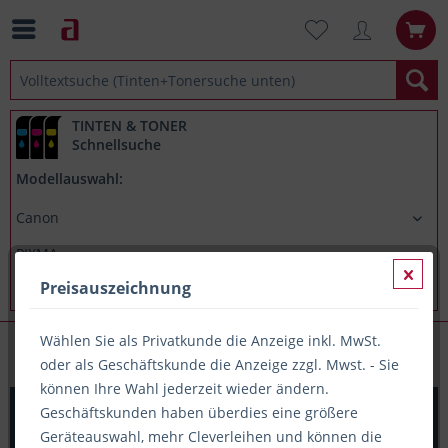
TINTEN & TONER
Schnellsuche
Modellauswahl:
Preisauszeichnung
Wählen Sie als Privatkunde die Anzeige inkl. MwSt.
Canon PIXMA MG6850
oder als Geschäftskunde die Anzeige zzgl. Mwst. - Sie
können Ihre Wahl jederzeit wieder ändern.
Printation Tinte ersetzt Canon CLI-571CXL, ca. 375 S.,
Geschäftskunden haben überdies eine größere
cyan
Geräteauswahl, mehr Cleverleihen und können die