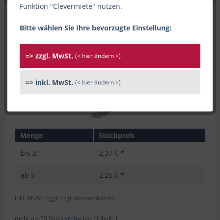
Funktion "Clevermiete" nutzen.
Bitte wählen Sie Ihre bevorzugte Einstellung:
=> zzgl. MwSt.
(< hier ändern >)
=> inkl. MwSt.
(< hier ändern >)
Menge
Stückpreis
bis
2
2,37 € *
ab
3
2,25 € *
inkl. MwSt.
/ ggf. zzgl. Versandkosten
mehr als 50 Stück verfügbar /
Inhalt:
1