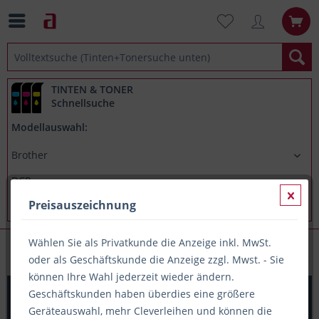
TINTEN & TONER
Schnellsuche
Modellauswahl:
Preisauszeichnung
Wählen Sie als Privatkunde die Anzeige inkl. MwSt.
Brother DCP 9022CDW
oder als Geschäftskunde die Anzeige zzgl. Mwst. - Sie
können Ihre Wahl jederzeit wieder ändern.
Printation Toner ersetzt Brother TN-241BK / TN-242BK,
Geschäftskunden haben überdies eine größere
ca. 2.500 S., schwarz
Geräteauswahl, mehr Cleverleihen und können die