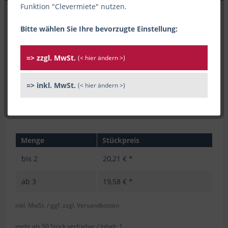
Funktion "Clevermiete" nutzen.
Bitte wählen Sie Ihre bevorzugte Einstellung:
=> zzgl. MwSt.
(< hier ändern >)
=> inkl. MwSt.
(< hier ändern >)
Menge
Stückpreis
bis
2
20,21 € *
ab
3
19,58 € *
inkl. MwSt.
/ ggf. zzgl. Versandkosten
mehr als 50 Stück verfügbar /
Inhalt:
1