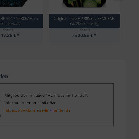
e HP 304 / N9K06AE, ca.
Original Tinte HP 305XL / 3YM63AE,
Origi
 S., schwarz
ca. 200 S., farbig
Inhalt
1
Inhalt
1
17,26 € *
20,55 € *
b
ab
ufen
Mitglied der Initiative "Fairness im Handel".
Informationen zur Initiative:
https://www.fairness-im-handel.de