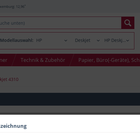
*
xemburg: 12,96
Modellauswahl:
oner
Technik & Zubehör
Papier, Büro(-Geräte), Sc
kjet 4310
szeichnung
Menge
bis
2