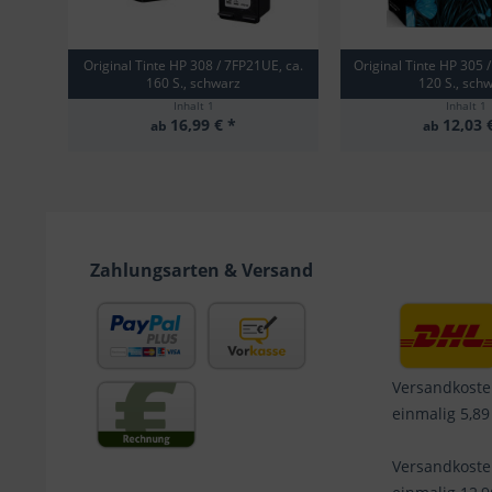
Original Tinte HP 308 / 7FP21UE, ca.
Original Tinte HP 305 
160 S., schwarz
120 S., sch
Inhalt
1
Inhalt
1
16,99 € *
12,03 
ab
ab
Zahlungsarten & Versand
Versandkoste
einmalig 5,89
Versandkost