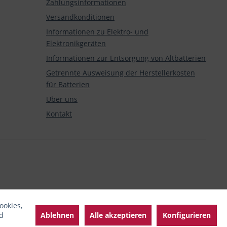
Zahlungsinformationen
Versandkonditionen
Informationen zu Elektro- und
Elektronikgeräten
Informationen zur Entsorgung von Altbatterien
Getrennte Ausweisung der Herstellerkosten
für Batterien
Über uns
Kontakt
ookies,
Ablehnen
Alle akzeptieren
Konfigurieren
d