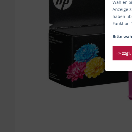
Wählen Si
Anzeige z
haben übe
Funktion 
Bitte wäh
=> zzgl