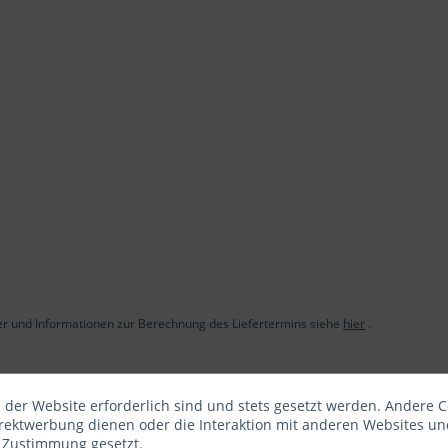
der und Informationen zur Berechnung des Liefertermins siehe
hier
.
 der Website erforderlich sind und stets gesetzt werden. Andere C
irektwerbung dienen oder die Interaktion mit anderen Websites un
r Zustimmung gesetzt.