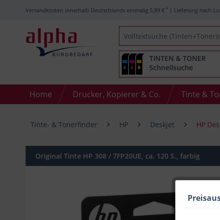
*
Versandkosten innerhalb Deutschlands einmalig 5,89 €
| Lieferung nach Lu
TINTEN & TONER
Schnellsuche
Home
Drucker, Kopierer & Co.
Tinte & T
Tinte- & Tonerfinder
HP
Deskjet
HP Des
Original Tinte HP 308 / 7FP20UE, ca. 120 S., farbig
Preisau