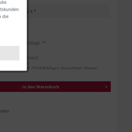
 die
äftskunden
15,02 € *
n die
kosten
Inhalt:
1
eferzeit 1-3 Werktage **
tellernummer: 7FP20UE
 Person für die EU:
rger Straße 140, 71034 Böblingen, Deutschland / Kontakt:
In den
Warenkorb
rken