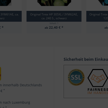
/ 3YM61AE, ca.
Original Tinte HP 305XL / 3YM62AE,
Original Tint
warz
ca. 240 S., schwarz
120
Inhalt
1
€ *
22,40 € *
ab
a
Sicherheit beim Einka
n innerhalb Deutschlands
*
 €
en nach Luxemburg
*