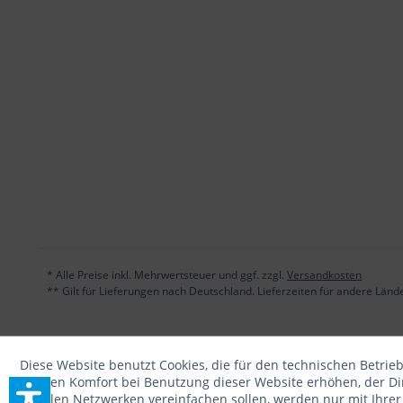
* Alle Preise inkl. Mehrwertsteuer und ggf. zzgl.
Versandkosten
** Gilt für Lieferungen nach Deutschland. Lieferzeiten für andere Län
Diese Website benutzt Cookies, die für den technischen Betrieb
die den Komfort bei Benutzung dieser Website erhöhen, der D
sozialen Netzwerken vereinfachen sollen, werden nur mit Ihre