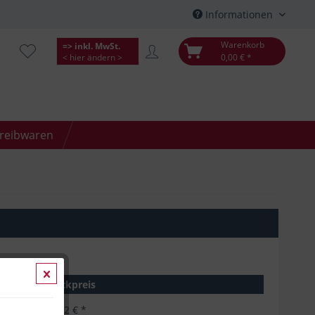
Informationen
Warenkorb
=> inkl. MwSt.
< hier ändern >
0,00 € *
hreibwaren
Stückpreis
15,62 € *