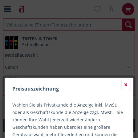
TINTEN & TONER
Schnellsuche
Modellauswahl:
Preisauszeichnung
Wählen Sie als Privatkunde die Anzeige inkl. MwSt.
Canon PIXMA TS8350
oder als Geschäftskunde die Anzeige zzgl. Mwst. - Sie
können Ihre Wahl jederzeit wieder ändern.
Original Tinte Canon CLI-581CXXL, ca. 830 S., cyan
Geschäftskunden haben überdies eine größere
Geräteauswahl, mehr Cleverleihen und können die