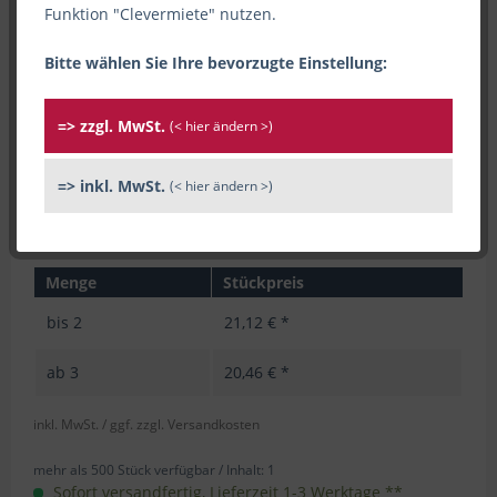
Funktion "Clevermiete" nutzen.
Bitte wählen Sie Ihre bevorzugte Einstellung:
=> zzgl. MwSt.
(< hier ändern >)
=> inkl. MwSt.
(< hier ändern >)
Menge
Stückpreis
bis
2
21,12 € *
ab
3
20,46 € *
inkl. MwSt.
/ ggf. zzgl. Versandkosten
mehr als 500 Stück verfügbar /
Inhalt:
1
Sofort versandfertig, Lieferzeit 1-3 Werktage **