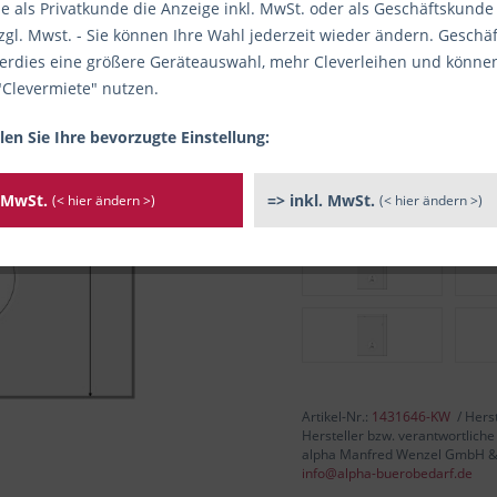
e als Privatkunde die Anzeige inkl. MwSt. oder als Geschäftskunde
zgl. Mwst. - Sie können Ihre Wahl jederzeit wieder ändern. Gesch
ab
5
rdies eine größere Geräteauswahl, mehr Cleverleihen und könne
"Clevermiete" nutzen.
inkl. MwSt.
/ ggf. zzgl. Versand
len Sie Ihre bevorzugte Einstellung:
mehr als 100 Stück verfügbar /
Sofort versandfertig, Li
. MwSt.
=> inkl. MwSt.
(< hier ändern >)
(< hier ändern >)
Varianten
Artikel-Nr.:
1431646-KW
/ Hers
Hersteller bzw. verantwortliche
alpha Manfred Wenzel GmbH & Co
info@alpha-buerobedarf.de