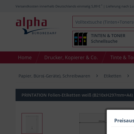
*
Versandkosten innerhalb Deutschlands einmalig 5,89 €
| Lieferung nach Lu
TINTEN & TONER
Schnellsuche
Home
Drucker, Kopierer & Co.
Tinte & T
Papier, Büro(-Geräte), Schreibwaren
Etiketten
PRINTATION Folien-Etiketten weiß (B210xH297mm=A4) 1
Preisau