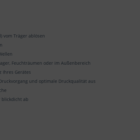
d) vom Träger ablösen
en
Wellen
, Lager, Feuchträumen oder im Außenbereich
 Ihres Gerätes
Druckvorgang und optimale Druckqualität aus
äche
 blickdicht ab