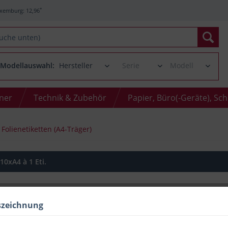
*
xemburg: 12,96
Modellauswahl:
oner
Technik & Zubehör
Papier, Büro(-Geräte), Sc
Folienetiketten (A4-Träger)
0xA4 à 1 Eti.
szeichnung
Menge
bis
4