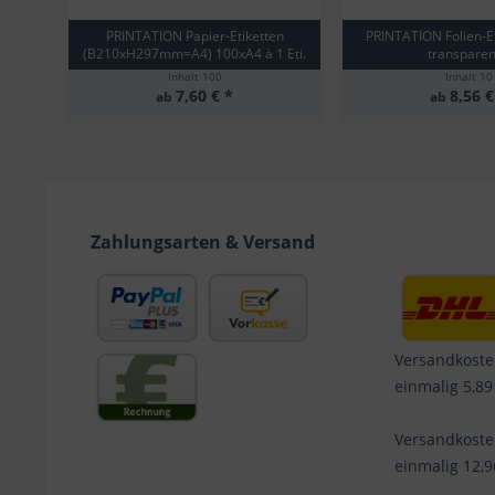
PRINTATION Papier-Etiketten
PRINTATION Folien-Et
(B210xH297mm=A4) 100xA4 à 1 Eti.
transparent
Inhalt
100
Inhalt
10
7,60 € *
8,56 €
ab
ab
Zahlungsarten & Versand
Versandkoste
einmalig 5,89
Versandkost
einmalig 12,