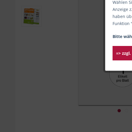
Wählen Si
Anzeige z
haben übe
Funktion 
Bitte wäh
=> zzgl