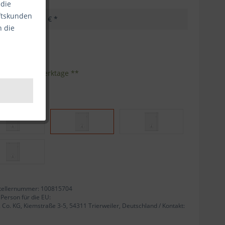
 die
äftskunden
8,56 € *
n die
kosten
Inhalt:
10
eferzeit 1-3 Werktage **
tellernummer: 100815704
 Person für die EU:
. KG, Kiemstraße 3-5, 54311 Trierweiler, Deutschland / Kontakt: