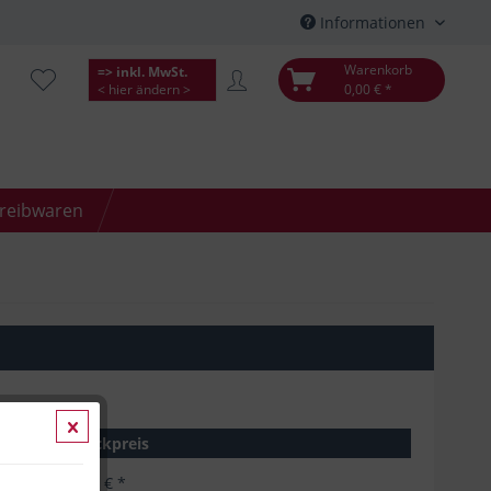
Informationen
Warenkorb
=> inkl. MwSt.
< hier ändern >
0,00 € *
hreibwaren
Stückpreis
8,91 € *