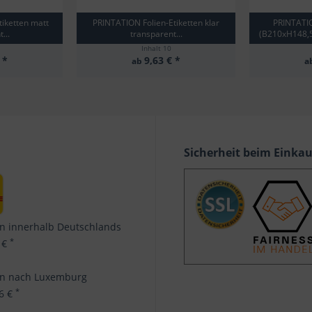
iketten matt
PRINTATION Folien-Etiketten klar
PRINTATIO
...
transparent...
(B210xH148,5
Inhalt
10
 *
9,63 € *
ab
a
Sicherheit beim Einka
n innerhalb Deutschlands
*
 €
en nach Luxemburg
*
96 €