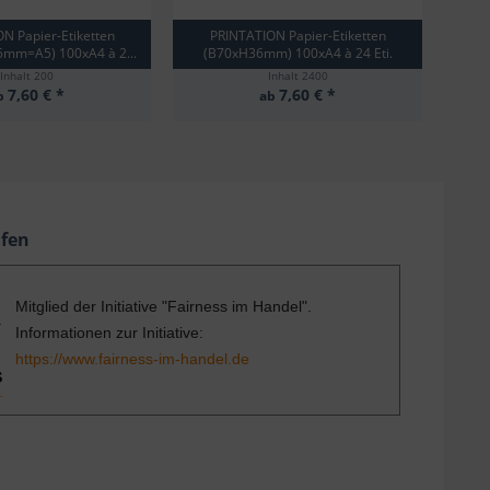
N Papier-Etiketten
PRINTATION Papier-Etiketten
PRI
mm=A5) 100xA4 à 2...
(B70xH36mm) 100xA4 à 24 Eti.
(
Inhalt
200
Inhalt
2400
7,60 € *
7,60 € *
b
ab
ufen
Mitglied der Initiative "Fairness im Handel".
Informationen zur Initiative:
https://www.fairness-im-handel.de