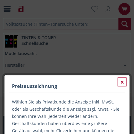
TINTEN & TONER
Schnellsuche
Modellauswahl:
Preisauszeichnung
Wählen Sie als Privatkunde die Anzeige inkl. MwSt.
Papieretiketten (A4-Träger)
oder als Geschäftskunde die Anzeige zzgl. Mwst. - Sie
können Ihre Wahl jederzeit wieder ändern.
PRINTATION Papier-Etiketten (B105xH74mm=A7) 100xA4
Geschäftskunden haben überdies eine größere
à 8 Eti.
Geräteauswahl, mehr Cleverleihen und können die