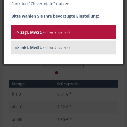
Funktion "Clevermiete" nutzen.
Bitte wählen Sie Ihre bevorzugte Einstellung:
=> zzgl. MwSt.
(< hier ändern >)
=> inkl. MwSt.
(< hier ändern >)
Menge
Stückpreis
bis
9
8,91 € *
ab
10
8,32 € *
ab
60
7,60 € *