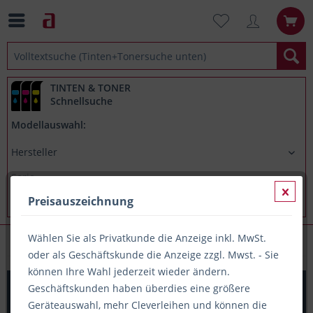
TINTEN & TONER
Schnellsuche
Modellauswahl:
Preisauszeichnung
Wählen Sie als Privatkunde die Anzeige inkl. MwSt.
Papieretiketten (A4-Träger)
oder als Geschäftskunde die Anzeige zzgl. Mwst. - Sie
können Ihre Wahl jederzeit wieder ändern.
PRINTATION Papier-Etiketten (B70xH42,4mm) 25xA4 à 21
Geschäftskunden haben überdies eine größere
Eti.
Geräteauswahl, mehr Cleverleihen und können die