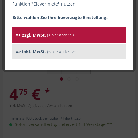
Funktion "Clevermiete" nutzen.
Bitte wählen Sie Ihre bevorzugte Einstellung:
=> zzgl. MwSt.
(< hier ändern >)
=> inkl. MwSt.
(< hier ändern >)
4
€
*
75
inkl. MwSt.
/ ggf. zzgl. Versandkosten
mehr als 100 Stück verfügbar /
Inhalt:
525
Sofort versandfertig, Lieferzeit 1-3 Werktage **