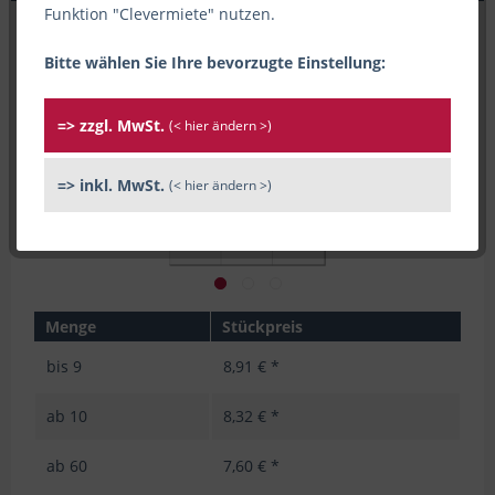
Funktion "Clevermiete" nutzen.
Bitte wählen Sie Ihre bevorzugte Einstellung:
=> zzgl. MwSt.
(< hier ändern >)
=> inkl. MwSt.
(< hier ändern >)
Menge
Stückpreis
bis
9
8,91 € *
ab
10
8,32 € *
ab
60
7,60 € *