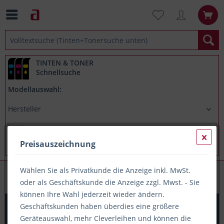
TINTEN & TONER
Schnellsuche
Modellauswahl:
Preisauszeichnung
Wählen Sie als Privatkunde die Anzeige inkl. MwSt.
Papieretiketten (A4-Träger)
oder als Geschäftskunde die Anzeige zzgl. Mwst. - Sie
können Ihre Wahl jederzeit wieder ändern.
PRINTATION Papier-Etiketten (B70xH42,4mm) 100xA4 à
Geschäftskunden haben überdies eine größere
21 Eti.
Geräteauswahl, mehr Cleverleihen und können die