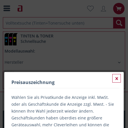
TINTEN & TONER
Schnellsuche
Modellauswahl:
Preisauszeichnung
Wählen Sie als Privatkunde die Anzeige inkl. MwSt.
Tinte- & Tonerfinder
oder als Geschäftskunde die Anzeige zzgl. Mwst. - Sie
können Ihre Wahl jederzeit wieder ändern.
Printation Tinte ersetzt Canon PGI-1500XLBK, ca. 1.200
Geschäftskunden haben überdies eine größere
S., schwarz
Geräteauswahl, mehr Cleverleihen und können die