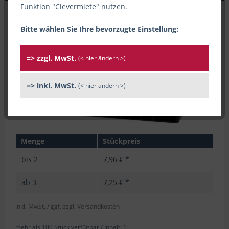
Funktion "Clevermiete" nutzen.
Bitte wählen Sie Ihre bevorzugte Einstellung:
=> zzgl. MwSt.
(< hier ändern >)
=> inkl. MwSt.
(< hier ändern >)
Menge
Stückpreis
bis
2
7,96 € *
ab
3
7,25 € *
inkl. MwSt.
/ ggf. zzgl. Versandkosten
mehr als 100 Stück verfügbar /
Inhalt:
1