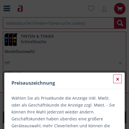
TINTEN & TONER
Schnellsuche
Modellauswahl:
Preisauszeichnung
Wählen Sie als Privatkunde die Anzeige inkl. MwSt.
HP Officejet 3831
oder als Geschäftskunde die Anzeige zzgl. Mwst. - Sie
können Ihre Wahl jederzeit wieder ändern.
Original Tinte HP 302XL / F6U68AE, ca. 480 S., schwarz
Geschäftskunden haben überdies eine größere
Geräteauswahl, mehr Cleverleihen und können die