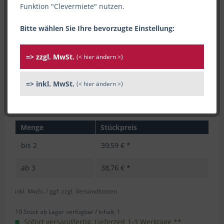
Funktion "Clevermiete" nutzen.
Bitte wählen Sie Ihre bevorzugte Einstellung:
=> zzgl. MwSt.
(< hier ändern >)
=> inkl. MwSt.
(< hier ändern >)
Menge
Stückpreis
bis
2
39,59 € *
ab
3
38,76 € *
inkl. MwSt.
/ ggf. zzgl. Versandkosten
10 Stück ab Lager verfügbar /
Inhalt:
1
Sofort versandfertig, Lieferzeit 1-3 Werktage **