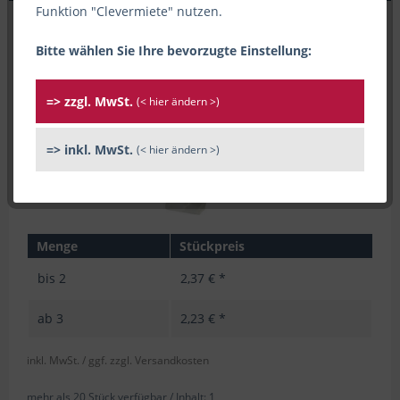
Funktion "Clevermiete" nutzen.
Bitte wählen Sie Ihre bevorzugte Einstellung:
=> zzgl. MwSt.
(< hier ändern >)
=> inkl. MwSt.
(< hier ändern >)
Menge
Stückpreis
bis
2
2,37 € *
ab
3
2,23 € *
inkl. MwSt.
/ ggf. zzgl. Versandkosten
mehr als 20 Stück verfügbar /
Inhalt:
1