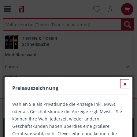
TINTEN & TONER
Schnellsuche
Modellauswahl:
Preisauszeichnung
Wählen Sie als Privatkunde die Anzeige inkl. MwSt.
Canon PIXMA MX886
oder als Geschäftskunde die Anzeige zzgl. Mwst. - Sie
können Ihre Wahl jederzeit wieder ändern.
Printation Tinte ersetzt Canon PGI-525PGBK, ca. 323 S.,
Geschäftskunden haben überdies eine größere
pigmentschwarz
Geräteauswahl, mehr Cleverleihen und können die