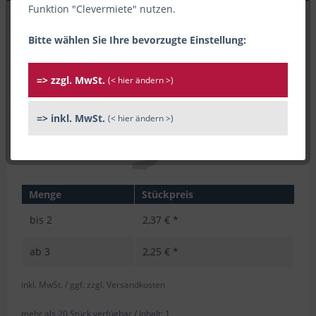
Funktion "Clevermiete" nutzen.
Bitte wählen Sie Ihre bevorzugte Einstellung:
=> zzgl. MwSt.
(< hier ändern >)
=> inkl. MwSt.
(< hier ändern >)
Menge
Stückpreis
bis
2
2,37 € *
ab
3
2,25 € *
inkl. MwSt.
/ ggf. zzgl. Versandkosten
mehr als 20 Stück verfügbar /
Inhalt:
1