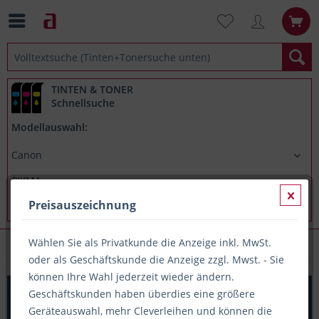
TINTEN & TONER
Schnellsuche
Modellauswahl:
Preisauszeichnung
Wählen Sie als Privatkunde die Anzeige inkl. MwSt.
Canon PIXMA MG5753
oder als Geschäftskunde die Anzeige zzgl. Mwst. - Sie
können Ihre Wahl jederzeit wieder ändern.
Printation Tinte ersetzt Canon CLI-571BKXL, ca. 895 S.,
Geschäftskunden haben überdies eine größere
schwarz
Geräteauswahl, mehr Cleverleihen und können die