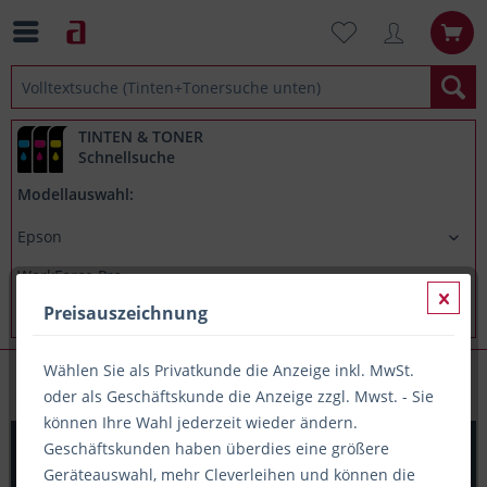
TINTEN & TONER
Schnellsuche
Modellauswahl:
Preisauszeichnung
Wählen Sie als Privatkunde die Anzeige inkl. MwSt.
Epson WorkForce Pro WF5110DW
oder als Geschäftskunde die Anzeige zzgl. Mwst. - Sie
können Ihre Wahl jederzeit wieder ändern.
Printation Tinte ersetzt Epson T7893, ca. 4.000 S.,
Geschäftskunden haben überdies eine größere
magenta
Geräteauswahl, mehr Cleverleihen und können die