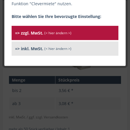
Funktion "Clevermiete" nutzen.
Bitte wählen Sie Ihre bevorzugte Einstellung:
=> zzgl. MwSt.
(< hier ändern >)
=> inkl. MwSt.
(< hier ändern >)
Menge
Stückpreis
bis
2
3,56 € *
ab
3
3,08 € *
inkl. MwSt.
/ ggf. zzgl. Versandkosten
mehr als 50 Stück verfügbar /
Inhalt:
1